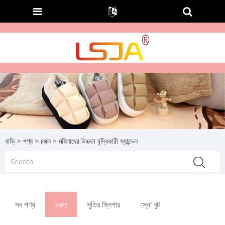
বাড়ি
>
পণ্য
>
চপ্পল
> মহিলাদের উচ্চতা বৃদ্ধিকারী স্যান্ডেল
সব পণ্য
চপ্পল
সুতির স্লিপার
স্নো বুট