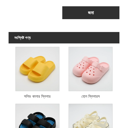
জমা
সংশ্লিষ্ট পণ্য
সলিড কালার স্লিপার
হোল স্লিপারস