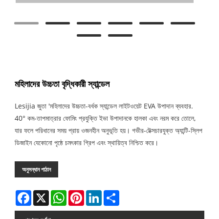
মহিলাদের উচ্চতা বৃদ্ধিকারী স্যান্ডেল
Lesijia জুতা 'মহিলাদের উচ্চতা-বর্ধক স্যান্ডেল লাইটওয়েট EVA উপাদান ব্যবহার.
40° কম-তাপমাত্রার ফোমিং প্রযুক্তি ইভা উপাদানকে হালকা এবং নরম করে তোলে,
যার ফলে পরিধানের সময় প্রায় ওজনহীন অনুভূতি হয়। গভীর-টেক্সচারযুক্ত অ্যান্টি-স্লিপ
ডিজাইন যেকোনো পৃষ্ঠে চমৎকার গ্রিপ এবং স্থায়িত্ব নিশ্চিত করে।
অনুসন্ধান পাঠান
Facebook
X
WhatsApp
Pinterest
LinkedIn
Share