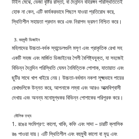
টাইল মেঝে, ভেজা বৃষ্টির রাস্তা, বা দৈনন্দিন বহিরঙ্গন পরিস্থিতিতেই
হোক না কেন, এটি কার্যকরভাবে পিছলে যাওয়া প্রতিরোধ করে,
স্থিতিশীল সহায়তা প্রদান করে এবং নিরাপদ ভ্রমণ নিশ্চিত করে।
3. বহুমুখী ডিজাইন
মহিলাদের উচ্চতা-বর্ধক স্যান্ডেলগুলি মসৃণ এবং প্রাকৃতিক রেখা সহ
একটি সহজ এবং মার্জিত ডিজাইনের শৈলী বৈশিষ্ট্যযুক্ত, যা সহজেই
বিভিন্ন দৈনন্দিন পরিস্থিতি যেমন নৈমিত্তিক পোশাক, যাতায়াত এবং
ছুটির সাথে খাপ খাইয়ে নেয়। উচ্চতা-বর্ধমান নকশা সূক্ষ্মভাবে পায়ের
রেখাগুলিকে উন্নত করে, আপনাকে লম্বা এবং আরও আত্মবিশ্বাসী
দেখায় এবং অনন্য মনোমুগ্ধকর বিভিন্ন পোশাকের পরিপূরক করে।
মৌলিক তথ্য
1. রঙের সংমিশ্রণ: কালো, খাকি, কফি এবং সাদা – চারটি ক্লাসিক
রঙ পাওয়া যায়। এটি স্থিতিশীল এবং বহুমুখী কালো বা মৃদু এবং