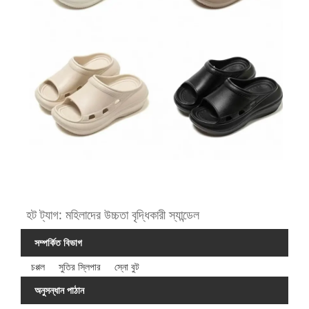
হট ট্যাগ: মহিলাদের উচ্চতা বৃদ্ধিকারী স্যান্ডেল
সম্পর্কিত বিভাগ
চপ্পল
সুতির স্লিপার
স্নো বুট
অনুসন্ধান পাঠান