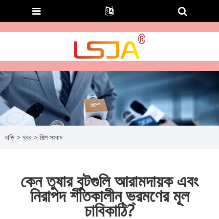
বাড়ি
>
খবর
>
শিল্প সংবাদ
কেন তুষার বুটগুলি আরামদায়ক এবং
নিরাপদ শীতকালীন ভ্রমণের মূল
চাবিকাঠি?