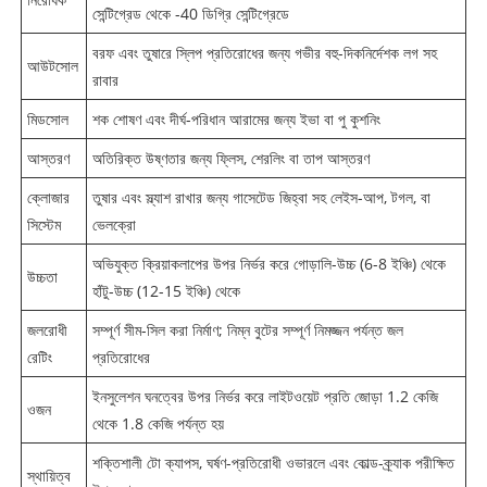
সেন্টিগ্রেড থেকে -40 ডিগ্রি সেন্টিগ্রেডে
বরফ এবং তুষারে স্লিপ প্রতিরোধের জন্য গভীর বহু-দিকনির্দেশক লগ সহ
আউটসোল
রাবার
মিডসোল
শক শোষণ এবং দীর্ঘ-পরিধান আরামের জন্য ইভা বা পু কুশনিং
আস্তরণ
অতিরিক্ত উষ্ণতার জন্য ফ্লিস, শেরলিং বা তাপ আস্তরণ
ক্লোজার
তুষার এবং স্ল্যাশ রাখার জন্য গাসেটেড জিহ্বা সহ লেইস-আপ, টগল, বা
সিস্টেম
ভেলক্রো
অভিযুক্ত ক্রিয়াকলাপের উপর নির্ভর করে গোড়ালি-উচ্চ (6-8 ইঞ্চি) থেকে
উচ্চতা
হাঁটু-উচ্চ (12-15 ইঞ্চি) থেকে
জলরোধী
সম্পূর্ণ সীম-সিল করা নির্মাণ; নিম্ন বুটের সম্পূর্ণ নিমজ্জন পর্যন্ত জল
রেটিং
প্রতিরোধের
ইনসুলেশন ঘনত্বের উপর নির্ভর করে লাইটওয়েট প্রতি জোড়া 1.2 কেজি
ওজন
থেকে 1.8 কেজি পর্যন্ত হয়
শক্তিশালী টো ক্যাপস, ঘর্ষণ-প্রতিরোধী ওভারলে এবং কোল্ড-ক্র্যাক পরীক্ষিত
স্থায়িত্ব