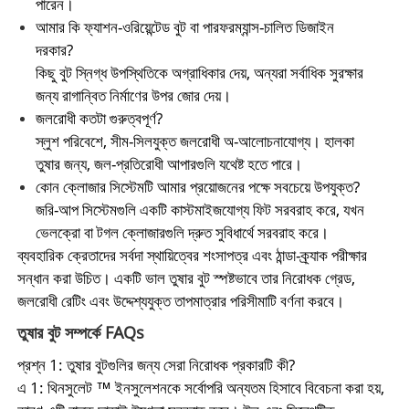
পারেন।
আমার কি ফ্যাশন-ওরিয়েন্টেড বুট বা পারফরম্যান্স-চালিত ডিজাইন
দরকার?
কিছু বুট স্নিগ্ধ উপস্থিতিকে অগ্রাধিকার দেয়, অন্যরা সর্বাধিক সুরক্ষার
জন্য রাগান্বিত নির্মাণের উপর জোর দেয়।
জলরোধী কতটা গুরুত্বপূর্ণ?
স্লুশ পরিবেশে, সীম-সিলযুক্ত জলরোধী অ-আলোচনাযোগ্য। হালকা
তুষার জন্য, জল-প্রতিরোধী আপারগুলি যথেষ্ট হতে পারে।
কোন ক্লোজার সিস্টেমটি আমার প্রয়োজনের পক্ষে সবচেয়ে উপযুক্ত?
জরি-আপ সিস্টেমগুলি একটি কাস্টমাইজযোগ্য ফিট সরবরাহ করে, যখন
ভেলক্রো বা টগল ক্লোজারগুলি দ্রুত সুবিধার্থে সরবরাহ করে।
ব্যবহারিক ক্রেতাদের সর্বদা স্থায়িত্বের শংসাপত্র এবং ঠান্ডা-ক্র্যাক পরীক্ষার
সন্ধান করা উচিত। একটি ভাল তুষার বুট স্পষ্টভাবে তার নিরোধক গ্রেড,
জলরোধী রেটিং এবং উদ্দেশ্যযুক্ত তাপমাত্রার পরিসীমাটি বর্ণনা করবে।
তুষার বুট সম্পর্কে FAQs
প্রশ্ন 1: তুষার বুটগুলির জন্য সেরা নিরোধক প্রকারটি কী?
এ 1: থিনসুলেট ™ ইনসুলেশনকে সর্বোপরি অন্যতম হিসাবে বিবেচনা করা হয়,