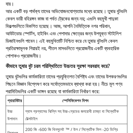
যায়।
আর একটি বড় পার্থক্য তাদের অভিযোজনযোগ্যতার মধ্যে রয়েছে। তুষার বুটগুলি
কেবল ভারী বহিরঙ্গন কাজ বা পর্বত ট্রেকের জন্য নয়; এগুলি বহুমুখী পাদুকা
বিকল্পগুলিতে বিকশিত হয়েছে। আজ, আপনি নৈমিত্তিক নগর পরিধান,
আউটডোর স্পোর্টস, হাইকিং এবং পেশাদার ক্ষেত্রের জন্য উপযুক্ত স্টাইলিশ
ডিজাইনগুলি পাবেন। এই বহুমুখিতাটি নিশ্চিত করে যে তুষার বুটগুলি কেবল
প্রতিরক্ষামূলক গিয়ারই নয়, শীতল মাসগুলিতে প্রয়োজনীয় একটি ব্যবহারিক
পোশাকও প্রয়োজনীয়।
কীভাবে তুষার বুট চরম পরিস্থিতিতে উচ্চতর সুরক্ষা সরবরাহ করে?
তুষার বুটগুলির কার্যকারিতা তাদের প্রযুক্তিগত বৈশিষ্ট্য এবং তাদের উপকরণগুলির
পিছনে বিজ্ঞান বিশ্লেষণ করে সর্বোত্তমভাবে ব্যাখ্যা করা হয়। নীচে মূল পণ্য
পরামিতিগুলির একটি ভাঙ্গন রয়েছে যা কার্যকারিতা নির্ধারণ করে:
প্যারামিটার
স্পেসিফিকেশন বিশদ
উচ্চ
শ্বাস প্রশ্বাসের ঝিল্লি সহ উচ্চ-গ্রেডের জলরোধী চামড়া বা সিন্থেটিক
উপাদান
টেক্সটাইল
200 জি -600 জি থিনসুলেট ™ / উল / সিন্থেটিক ফিল -20 ডিগ্রি
নিরোধক