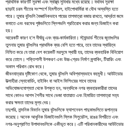
প্রাথমিক কারণটি সুরক্ষা এবং স্বাস্থ্য সুবিধার মধ্যে রয়েছে। যথাযথ সুরক্ষা
ছাড়াই চরম শীতের সংস্পর্শে হিমশীতল, হাইপোথার্মিয়া বা যৌথ অস্বস্তি হতে
পারে। তুষার বুটগুলি বৈজ্ঞানিকভাবে পায়ের তাপমাত্রা বজায় রাখতে, আর্দ্রতা জমে
কমাতে এবং বরফের পৃষ্ঠগুলিতে স্লিপগুলি প্রতিরোধ করার জন্য ডিজাইন করা
হয়।
আরেকটি কারণ হ'ল দীর্ঘায়ু এবং ব্যয়-কার্যকারিতা। স্ট্যান্ডার্ড শীতের জুতাগুলির
তুলনায় তুষার বুটগুলির প্রাথমিক ব্যয় বেশি হতে পারে, তবে তাদের স্থায়িত্ব
নিশ্চিত করে যে তারা বেশ কয়েকটি মরসুমে স্থায়ী হয়, তাদের ব্যবহারিক বিনিয়োগ
করে তোলে। শক্তিশালী উপকরণ এবং উচ্চ-গ্রেড নির্মাণ ক্র্যাকিং, টিয়ারিং এবং
অকাল পরিধান রোধ করে।
জীবনযাত্রার দৃষ্টিকোণ থেকে, তুষার বুটগুলি অবিশ্বাস্যভাবে বহুমুখী। আউটডোর
উত্সাহীরা স্নোবোর্ডিং, হাইকিং বা আইস ফিশিংয়ের সাথে তাদের
অভিযোজনযোগ্যতা থেকে উপকৃত হন, অন্যদিকে নগর ব্যবহারকারীরা তাদের
সাথে কোনও আপস শৈলীর সাথে ভেজা যাতায়াত এবং হিমায়িত তাপমাত্রা সহ্য
করার ক্ষমতা তাদের মূল্য দেয়।
তদুপরি, নান্দনিক বিবর্তন তুষার বুটগুলিকে ফ্যাশনেবল পাদুকাগুলিতে রূপান্তর
করেছে। অনেক আধুনিক ডিজাইনগুলি স্লিক সিলুয়েটস, রঙের বিপরীতে এবং
নগর-অনুপ্রাণিত উপাদানগুলিকে একীভূত করে। এটি পরিধানকারীদের আউটডোর