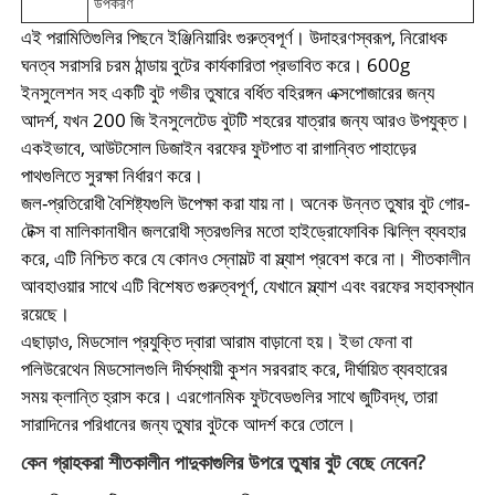
উপকরণ
এই পরামিতিগুলির পিছনে ইঞ্জিনিয়ারিং গুরুত্বপূর্ণ। উদাহরণস্বরূপ, নিরোধক
ঘনত্ব সরাসরি চরম ঠান্ডায় বুটের কার্যকারিতা প্রভাবিত করে। 600g
ইনসুলেশন সহ একটি বুট গভীর তুষারে বর্ধিত বহিরঙ্গন এক্সপোজারের জন্য
আদর্শ, যখন 200 জি ইনসুলেটেড বুটটি শহরের যাত্রার জন্য আরও উপযুক্ত।
একইভাবে, আউটসোল ডিজাইন বরফের ফুটপাত বা রাগান্বিত পাহাড়ের
পাথগুলিতে সুরক্ষা নির্ধারণ করে।
জল-প্রতিরোধী বৈশিষ্ট্যগুলি উপেক্ষা করা যায় না। অনেক উন্নত তুষার বুট গোর-
টেক্স বা মালিকানাধীন জলরোধী স্তরগুলির মতো হাইড্রোফোবিক ঝিল্লি ব্যবহার
করে, এটি নিশ্চিত করে যে কোনও স্নোমল্ট বা স্ল্যাশ প্রবেশ করে না। শীতকালীন
আবহাওয়ার সাথে এটি বিশেষত গুরুত্বপূর্ণ, যেখানে স্ল্যাশ এবং বরফের সহাবস্থান
রয়েছে।
এছাড়াও, মিডসোল প্রযুক্তি দ্বারা আরাম বাড়ানো হয়। ইভা ফেনা বা
পলিউরেথেন মিডসোলগুলি দীর্ঘস্থায়ী কুশন সরবরাহ করে, দীর্ঘায়িত ব্যবহারের
সময় ক্লান্তি হ্রাস করে। এরগোনমিক ফুটবেডগুলির সাথে জুটিবদ্ধ, তারা
সারাদিনের পরিধানের জন্য তুষার বুটকে আদর্শ করে তোলে।
কেন গ্রাহকরা শীতকালীন পাদুকাগুলির উপরে তুষার বুট বেছে নেবেন?