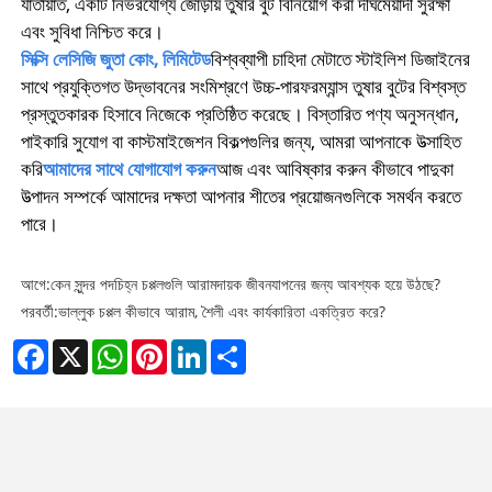
যাতায়াত, একটি নির্ভরযোগ্য জোড়ায় তুষার বুট বিনিয়োগ করা দীর্ঘমেয়াদী সুরক্ষা
এবং সুবিধা নিশ্চিত করে।
সিক্সি লেসিজি জুতা কোং, লিমিটেড
বিশ্বব্যাপী চাহিদা মেটাতে স্টাইলিশ ডিজাইনের
সাথে প্রযুক্তিগত উদ্ভাবনের সংমিশ্রণে উচ্চ-পারফরম্যান্স তুষার বুটের বিশ্বস্ত
প্রস্তুতকারক হিসাবে নিজেকে প্রতিষ্ঠিত করেছে। বিস্তারিত পণ্য অনুসন্ধান,
পাইকারি সুযোগ বা কাস্টমাইজেশন বিকল্পগুলির জন্য, আমরা আপনাকে উত্সাহিত
করি
আমাদের সাথে যোগাযোগ করুন
আজ এবং আবিষ্কার করুন কীভাবে পাদুকা
উত্পাদন সম্পর্কে আমাদের দক্ষতা আপনার শীতের প্রয়োজনগুলিকে সমর্থন করতে
পারে।
আগে:
কেন সুন্দর পদচিহ্ন চপ্পলগুলি আরামদায়ক জীবনযাপনের জন্য আবশ্যক হয়ে উঠছে?
পরবর্তী:
ভাল্লুক চপ্পল কীভাবে আরাম, শৈলী এবং কার্যকারিতা একত্রিত করে?
Facebook
X
WhatsApp
Pinterest
LinkedIn
Share