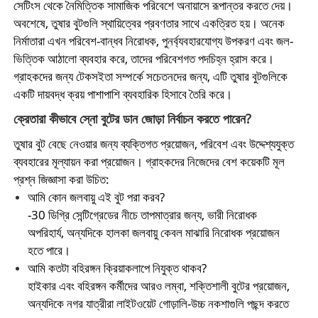
সেটিংস থেকে নৈমিত্তিক সামাজিক পরিবেশে অনায়াসে রূপান্তর করতে দেয়।
অবশেষে, তুষার বুটগুলি স্থায়িত্বের প্রবণতার সাথে একত্রিত হয়। অনেক
নির্মাতারা এখন পরিবেশ-বান্ধব নিরোধক, পুনর্ব্যবহারযোগ্য উপকরণ এবং জল-
ভিত্তিক আঠালো ব্যবহার করে, তাদের পরিবেশগত পদচিহ্ন হ্রাস করে।
গ্রাহকদের জন্য টেকসইতা সম্পর্কে সচেতনদের জন্য, এটি তুষার বুটগুলিকে
একটি দায়বদ্ধ ক্রয় পাশাপাশি ব্যবহারিক হিসাবে তৈরি করে।
ক্রেতারা কীভাবে স্নো বুটের ডান জোড়া নির্বাচন করতে পারেন?
তুষার বুট বেছে নেওয়ার জন্য ব্যক্তিগত প্রয়োজন, পরিবেশ এবং উদ্দেশ্যযুক্ত
ব্যবহারের মূল্যায়ন করা প্রয়োজন। গ্রাহকদের নিজেদের বেশ কয়েকটি মূল
প্রশ্ন জিজ্ঞাসা করা উচিত:
আমি কোন জলবায়ু এই বুট পরা করব?
-30 ডিগ্রি সেন্টিগ্রেডের নীচে তাপমাত্রার জন্য, ভারী নিরোধক
অপরিহার্য, অন্যদিকে হালকা জলবায়ু কেবল মাঝারি নিরোধক প্রয়োজন
হতে পারে।
আমি কতটা বহিরঙ্গন ক্রিয়াকলাপে নিযুক্ত থাকব?
হাইকার এবং বহিরঙ্গন কর্মীদের আরও লম্বা, শক্তিশালী বুটের প্রয়োজন,
অন্যদিকে নগর যাত্রীরা লাইটওয়েট গোড়ালি-উচ্চ নকশাগুলি পছন্দ করতে