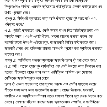
কারণ এটি বাল্ক ছাড়াই উষ্ণতা সরবরাহ করে। উল এবং সিন্থেটিক
মিশ্রণগুলিও কার্যকর, এমনকি স্যাঁতসেঁতে পরিস্থিতিতে এমনকি দুর্দান্ত তাপ ধরে
রাখার প্রস্তাব দেয়।
প্রশ্ন 2: দীর্ঘস্থায়ী ব্যবহারের জন্য আমি কীভাবে তুষার বুট বজায় রাখি এবং
পরিষ্কার করব?
এ 2: প্রতিটি ব্যবহারের পরে, একটি শুকনো কাপড় দিয়ে অতিরিক্ত তুষার এবং
আর্দ্রতা সরান। এগুলি একটি শীতল, শুকনো জায়গায় সংরক্ষণ করুন এবং
সরাসরি তাপের উত্সগুলি এড়িয়ে চলুন, যা জলরোধী ঝিল্লি ক্ষতি করতে পারে।
জলরোধী স্প্রে এবং কন্ডিশনার চামড়ার অংশগুলি প্রয়োগ করা স্থায়িত্ব সংরক্ষণে
সহায়তা করে।
প্রশ্ন 3: প্রতিদিনের শহরের ব্যবহারের জন্য কি তুষার বুট পরা যেতে পারে?
এ 3: হ্যাঁ। অনেক তুষার বুট কার্যকারিতা এবং শৈলী উভয়ের জন্য ডিজাইন করা
হয়েছে, শীতকালে তাদের নগর ভ্রমণ, নৈমিত্তিক আউটস এবং পেশাদার
সেটিংসের জন্য উপযুক্ত করে তোলে।
তুষার বুট কেবল পাদুকা নয়; তারা সুরক্ষা, আরাম এবং শৈলীর সাহায্যে কঠোর
শীতকে সহ্য করার জন্য প্রয়োজনীয় সরঞ্জাম। তাদের নিরোধক, জলরোধী,
স্থায়িত্ব এবং বহুমুখিতা সংমিশ্রণ তাদের সাধারণ শীতের জুতা থেকে উচ্চতর করে
তোলে। পেশাদার বহিরঙ্গন কাজের জন্য, অ্যাডভেঞ্চার স্পোর্টস, বা প্রতিদিনের